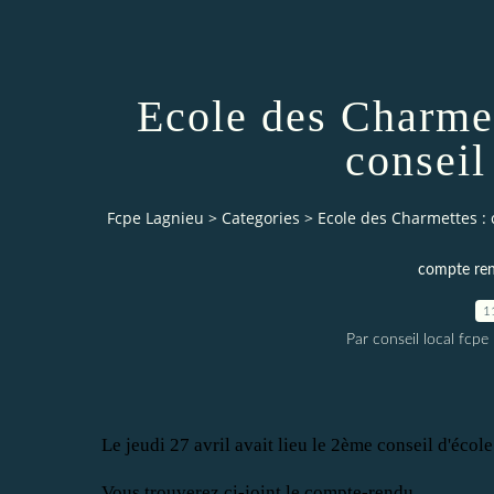
Ecole des Charme
conseil
Fcpe Lagnieu
>
Categories
>
Ecole des Charmettes :
compte ren
1
Par conseil local fcpe
Le jeudi 27 avril avait lieu le 2ème conseil d'écol
Vous trouverez ci-joint le compte-rendu