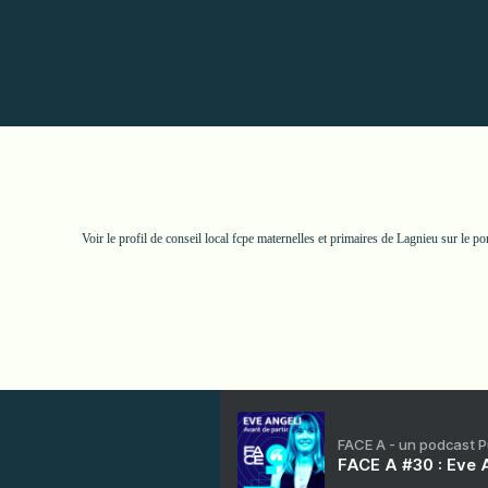
Voir le profil de
conseil local fcpe maternelles et primaires de Lagnieu
sur le po
FACE A - un podcast 
FACE A #30 : Eve A