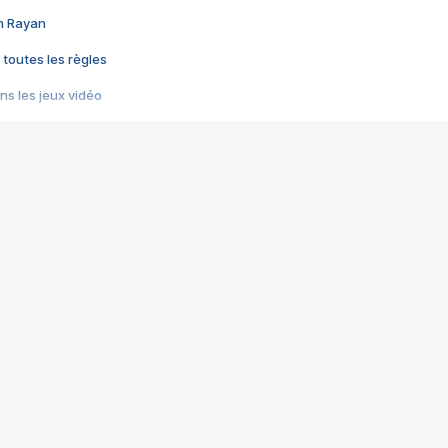
im Rayan
 toutes les règles
s les jeux vidéo
us choquant de Rockstar ? - Le scandale BULLY
e plus moche de Steam
du RÊVE tourne au CAUCHEMAR
pendant 8 heures
it… à tort
umiliés par un jeu vidéo
ire - Final Fantasy 8
ti un empire - Age of Empires
story DOFUS