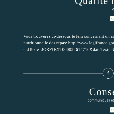
Qualité 
d
0
Vous trouverez ci-dessous le lein concernant un a
nutritionnelle des repas: http://www.legifrance.go
cidTexte=JORFTEXT000024614716&dateTexte=&cat
Conse
communiqués et
0