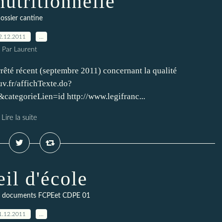
nutritionnelle
ossier cantine
2.12.2011
…
Par Laurent
rrêté récent (septembre 2011) concernant la qualité
uv.fr/affichTexte.do?
egorieLien=id http://www.legifranc...
Lire la suite
il d'école
 documents FCPEet CDPE 01
1.12.2011
…