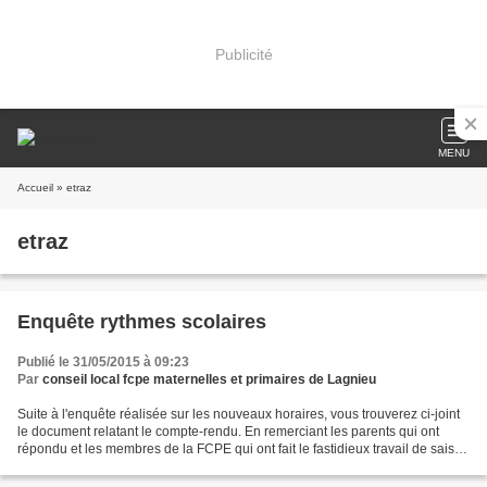
Publicité
MENU
Accueil
» etraz
etraz
Enquête rythmes scolaires
Publié le 31/05/2015 à 09:23
Par
conseil local fcpe maternelles et primaires de Lagnieu
Suite à l'enquête réalisée sur les nouveaux horaires, vous trouverez ci-joint
le document relatant le compte-rendu. En remerciant les parents qui ont
répondu et les membres de la FCPE qui ont fait le fastidieux travail de saisi
et de mise en forme Voir...