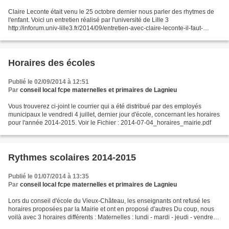
Claire Leconte était venu le 25 octobre dernier nous parler des rhytmes de
l'enfant. Voici un entretien réalisé par l'université de Lille 3
http://inforum.univ-lille3.fr/2014/09/entretien-avec-claire-leconte-il-faut-
considerer-tous-les-temps-de-vie-d...
Horaires des écoles
Publié le 02/09/2014 à 12:51
Par
conseil local fcpe maternelles et primaires de Lagnieu
Vous trouverez ci-joint le courrier qui a été distribué par des employés
municipaux le vendredi 4 juillet, dernier jour d'école, concernant les horaires
pour l'année 2014-2015. Voir le Fichier : 2014-07-04_horaires_mairie.pdf
Rythmes scolaires 2014-2015
Publié le 01/07/2014 à 13:35
Par
conseil local fcpe maternelles et primaires de Lagnieu
Lors du conseil d'école du Vieux-Château, les enseignants ont refusé les
horaires proposées par la Mairie et ont en proposé d'autres Du coup, nous
voilà avec 3 horaires différents : Maternelles : lundi - mardi - jeudi - vendredi
: 8H30 - 11H30 et 13H30...